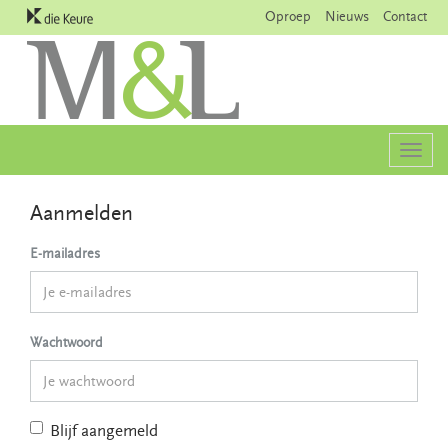
Oproep
Nieuws
Contact
Togg
navig
Aanmelden
E-mailadres
Wachtwoord
Blijf aangemeld