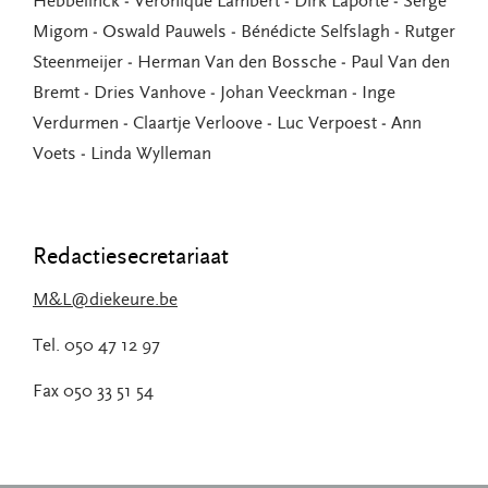
Hebbelinck ‒ Veronique Lambert ‒ Dirk Laporte ‒ Serge
Migom ‒ Oswald Pauwels ‒ Bénédicte Selfslagh ‒ Rutger
Steenmeijer ‒ Herman Van den Bossche ‒ Paul Van den
Bremt ‒ Dries Vanhove ‒ Johan Veeckman ‒ Inge
Verdurmen ‒ Claartje Verloove ‒ Luc Verpoest ‒ Ann
Voets ‒ Linda Wylleman
Redactiesecretariaat
M&L@diekeure.be
Tel. 050 47 12 97
Fax 050 33 51 54