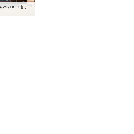
026
, nr.
1 (jg.