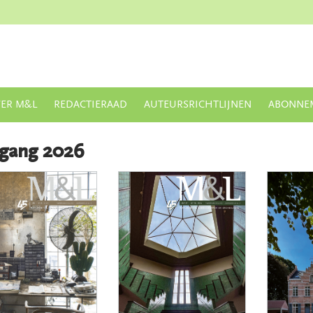
ER M&L
REDACTIERAAD
AUTEURSRICHTLIJNEN
ABONNE
rgang
2026