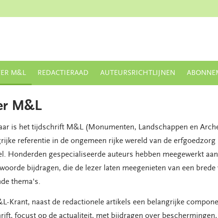
ER M&L
REDACTIERAAD
AUTEURSRICHTLIJNEN
ABONNE
er M&L
jaar is het tijdschrift M&L (Monumenten, Landschappen en Arch
rijke referentie in de ongemeen rijke wereld van de erfgoedzorg
el. Honderden gespecialiseerde auteurs hebben meegewerkt aan
woorde bijdragen, die de lezer laten meegenieten van een brede
nde thema's.
-Krant, naast de redactionele artikels een belangrijke compone
hrift, focust op de actualiteit, met bijdragen over beschermingen,