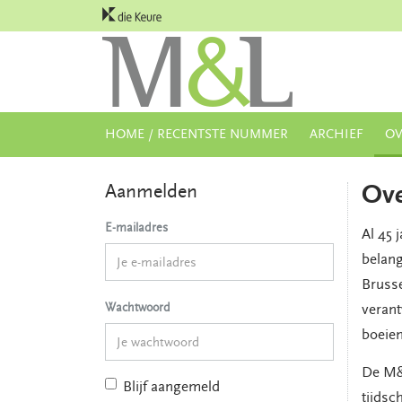
HOME / RECENTSTE NUMMER
ARCHIEF
OV
Ov
Aanmelden
E-mailadres
Al 45 
belang
Bruss
Wachtwoord
verant
boeie
De M&L
Blijf aangemeld
tijdsc