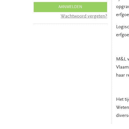
opgrav
AANMELDEN
erfgoe
Wachtwoord vergeten?
Logisc
erfgoe
M&L ve
Vlaams
haar r
Het ti
Wetens
divers