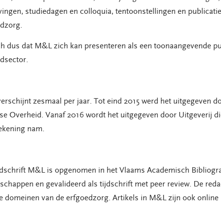
ingen, studiedagen en colloquia, tentoonstellingen en publicati
dzorg.
h dus dat M&L zich kan presenteren als een toonaangevende pub
dsector.
rschijnt zesmaal per jaar. Tot eind 2015 werd het uitgegeven 
e Overheid. Vanaf 2016 wordt het uitgegeven door Uitgeverij die
ekening nam.
jdschrift M&L is opgenomen in het Vlaams Academisch Bibliogr
chappen en gevalideerd als tijdschrift met peer review. De redac
e domeinen van de erfgoedzorg. Artikels in M&L zijn ook online